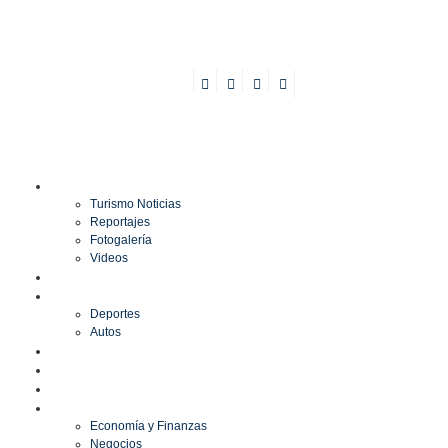
TURISMO
Turismo Noticias
Reportajes
Fotogalería
Videos
F1
DEPORTES
Deportes
Autos
ESPECTÁCULOS
ESTILO
CULTURA
ECONOMÍA
Economía y Finanzas
Negocios