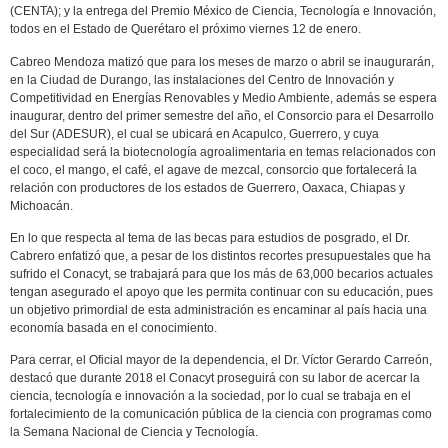
(CENTA); y la entrega del Premio México de Ciencia, Tecnología e Innovación,
todos en el Estado de Querétaro el próximo viernes 12 de enero.
Cabreo Mendoza matizó que para los meses de marzo o abril se inaugurarán,
en la Ciudad de Durango, las instalaciones del Centro de Innovación y
Competitividad en Energías Renovables y Medio Ambiente, además se espera
inaugurar, dentro del primer semestre del año, el Consorcio para el Desarrollo
del Sur (ADESUR), el cual se ubicará en Acapulco, Guerrero, y cuya
especialidad será la biotecnología agroalimentaria en temas relacionados con
el coco, el mango, el café, el agave de mezcal, consorcio que fortalecerá la
relación con productores de los estados de Guerrero, Oaxaca, Chiapas y
Michoacán.
En lo que respecta al tema de las becas para estudios de posgrado, el Dr.
Cabrero enfatizó que, a pesar de los distintos recortes presupuestales que ha
sufrido el Conacyt, se trabajará para que los más de 63,000 becarios actuales
tengan asegurado el apoyo que les permita continuar con su educación, pues
un objetivo primordial de esta administración es encaminar al país hacia una
economía basada en el conocimiento.
Para cerrar, el Oficial mayor de la dependencia, el Dr. Víctor Gerardo Carreón,
destacó que durante 2018 el Conacyt proseguirá con su labor de acercar la
ciencia, tecnología e innovación a la sociedad, por lo cual se trabaja en el
fortalecimiento de la comunicación pública de la ciencia con programas como
la Semana Nacional de Ciencia y Tecnología.