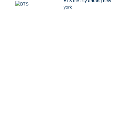
BTS the city arirang new
york