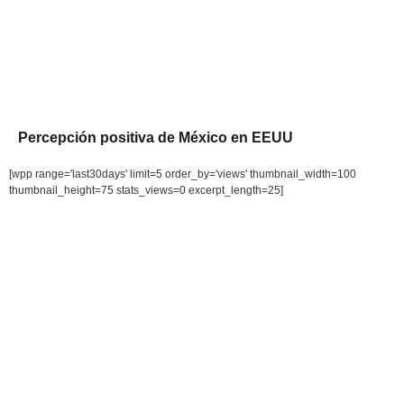
Percepción positiva de México en EEUU
[wpp range='last30days' limit=5 order_by='views' thumbnail_width=100
thumbnail_height=75 stats_views=0 excerpt_length=25]