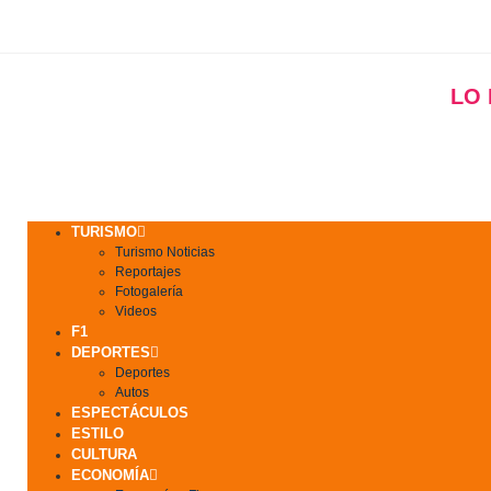
LO
TURISMO
Turismo Noticias
Reportajes
Fotogalería
Videos
F1
DEPORTES
Deportes
Autos
ESPECTÁCULOS
ESTILO
CULTURA
ECONOMÍA