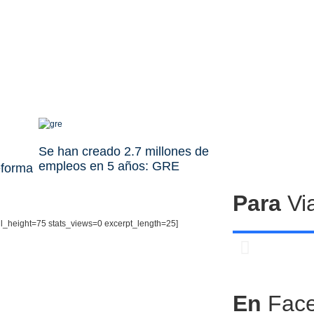
Se han creado 2.7 millones de
empleos en 5 años: GRE
eforma
Para
Via
il_height=75 stats_views=0 excerpt_length=25]
Cen
En
Fac