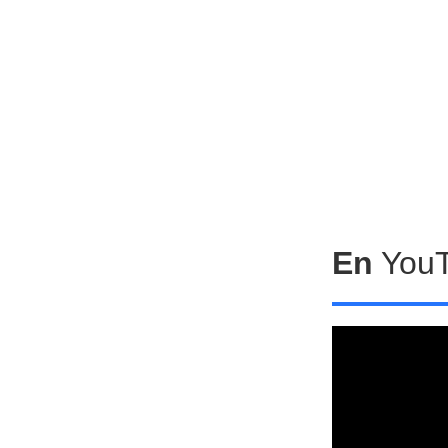
En
You