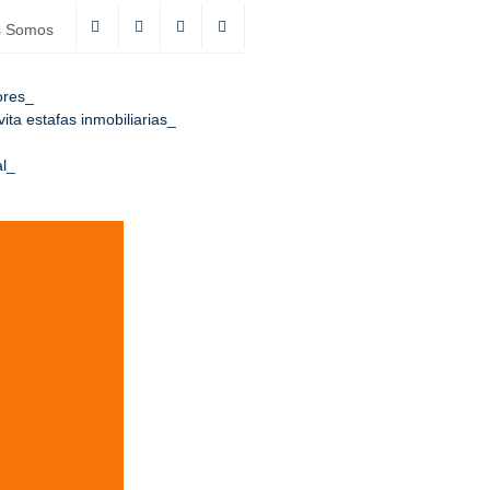
s Somos
ores
ta estafas inmobiliarias
l