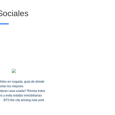
ociales
hiles en nogada, guía de dónde
omer los mejores
pras casa usada? Revisa estos
s y evita estafas inmobiliarias
BTS the city arirang new york