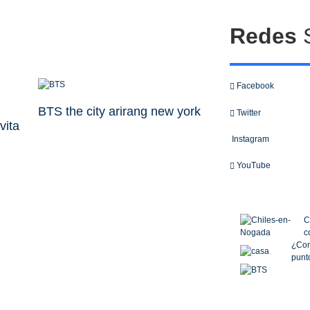
Redes
S
Facebook
BTS the city arirang new york
Twitter
vita
Instagram
YouTube
C
c
¿Com
punto