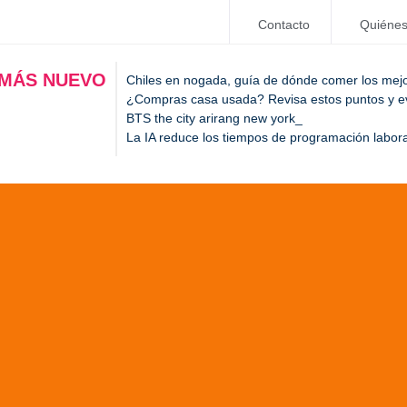
Contacto
Quiéne
 MÁS NUEVO
Chiles en nogada, guía de dónde comer los mej
¿Compras casa usada? Revisa estos puntos y evi
BTS the city arirang new york
La IA reduce los tiempos de programación labora