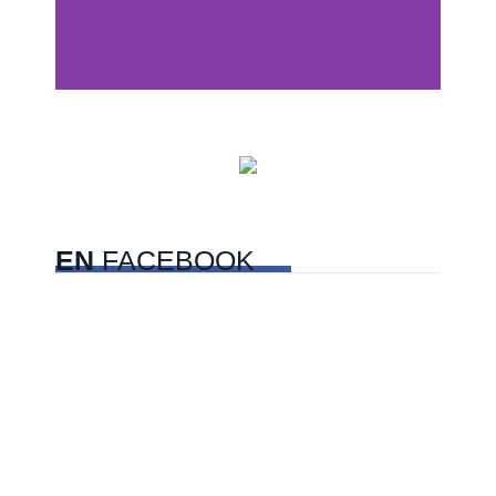
Centros comerciales
PetFriendly en la CDMX
EN
FACEBOOK