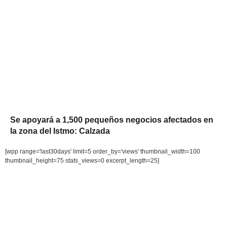
Se apoyará a 1,500 pequeños negocios afectados en
la zona del Istmo: Calzada
[wpp range='last30days' limit=5 order_by='views' thumbnail_width=100
thumbnail_height=75 stats_views=0 excerpt_length=25]