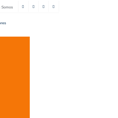
s Somos
ores