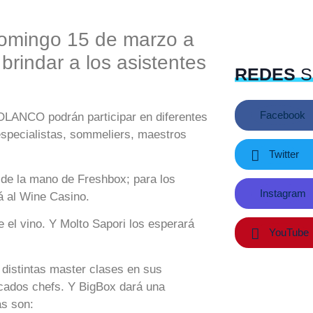
domingo 15 de marzo a
brindar a los asistentes
REDES
S
Facebook
OLANCO podrán participar en diferentes
especialistas, sommeliers, maestros
Twitter
n de la mano de Freshbox; para los
Instagram
á al Wine Casino.
 el vino. Y Molto Sapori los esperará
YouTube
 distintas master clases en sus
acados chefs. Y BigBox dará una
as son: