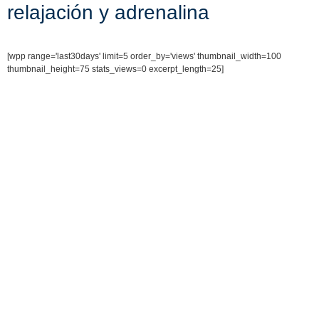
relajación y adrenalina
[wpp range='last30days' limit=5 order_by='views' thumbnail_width=100
thumbnail_height=75 stats_views=0 excerpt_length=25]