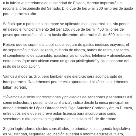
a la iniciativa de reforma de austeridad de Estado, Morena impulsará un
recorte al presupuesto del Senado. Dijo que de los 5 mil 200 millones de gasto
para el próximo año.
Señaló que a partir de septiembre se aplicarán medidas drásticas, sin poner
en riesgo el funcionamiento del Senado, y que de los mil 400 millones de
pesos que contará la cámara hasta diciembre, ahorrará más de 500 millones.
Reiteró que se suprimirá la póliza del seguro de gastos médicos mayores, el
de separación individualizada, el fondo de ahorro, bonos de retiro, asesores,
el complemento de aguinaldo, gasolina, automóviles, telefonía y alimentación,
entre otros, “que nos ubican como un grupo privilegiado” y “que separan del
resto de la población”.
Vamos a moderar, dijo, pero también este ejercicio será acompañado de
transparencia. “No debemos perder esta oportunidad histórica, no debemos
fallar”, agregó.
“Sí vamos a disminuir prestaciones y privilegios de senadores y senadoras así
como estructura y personal de confianza”, indicó desde la mesa principal, en
donde además de López Obrador está Olga Sanchez Cordero y Arturo Durazo,
entre otros siete que se prevé pidan licencia para incorporarse como
secretarios o directores en el gobierno que iniciara el 1 de diciembre.
Según legisladores electos consultados, la prioridad de la agenda legislativa
es “Austeridad, seguridad, educación superior y reforma educativa; fuero,