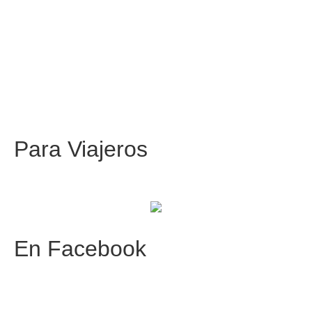
Para
Viajeros
Centros comerciales
PetFriendly en la CDMX
En
Facebook