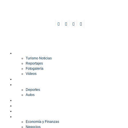
TURISMO
Turismo Noticias
Reportajes
Fotogalería
Videos
F1
DEPORTES
Deportes
Autos
ESPECTÁCULOS
ESTILO
CULTURA
ECONOMÍA
Economía y Finanzas
Negocios