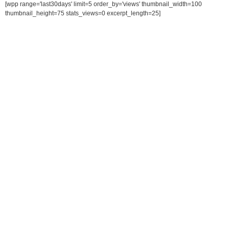
[wpp range='last30days' limit=5 order_by='views' thumbnail_width=100
thumbnail_height=75 stats_views=0 excerpt_length=25]