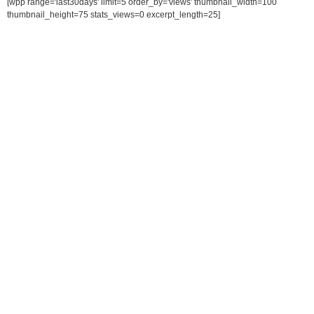
[wpp range='last30days' limit=5 order_by='views' thumbnail_width=100
thumbnail_height=75 stats_views=0 excerpt_length=25]