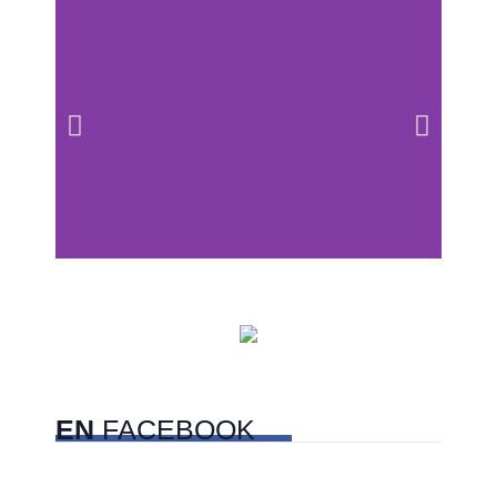
Centros comerciales
PetFriendly en la CDMX
EN
FACEBOOK