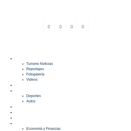
TURISMO
Turismo Noticias
Reportajes
Fotogalería
Videos
F1
DEPORTES
Deportes
Autos
ESPECTÁCULOS
ESTILO
CULTURA
ECONOMÍA
Economía y Finanzas