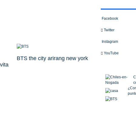
Facebook
Twitter
Instagram
YouTube
BTS the city arirang new york
vita
C
c
¿Com
punto