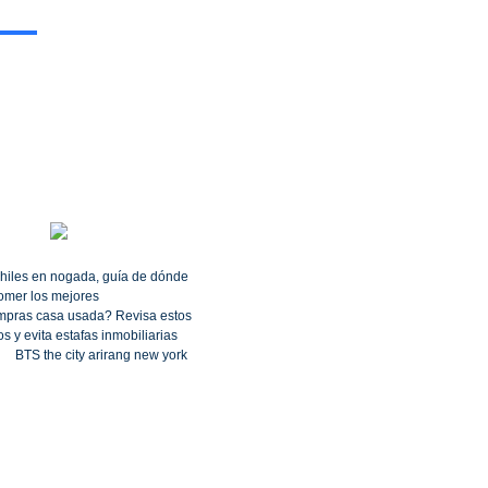
hiles en nogada, guía de dónde
omer los mejores
pras casa usada? Revisa estos
s y evita estafas inmobiliarias
BTS the city arirang new york