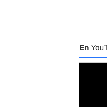
En
You