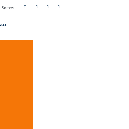
s Somos
ores