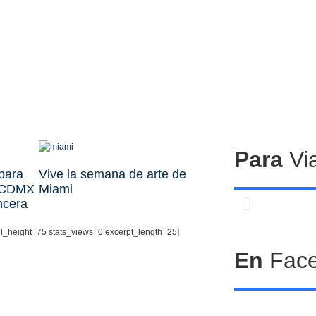
Para
Via
para
Vive la semana de arte de
a CDMX
Miami
ncera
il_height=75 stats_views=0 excerpt_length=25]
Cen
En
Fac
com
Pet