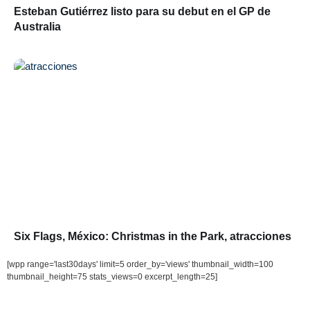
Esteban Gutiérrez listo para su debut en el GP de
Australia
Six Flags, México: Christmas in the Park, atracciones
[wpp range='last30days' limit=5 order_by='views' thumbnail_width=100
thumbnail_height=75 stats_views=0 excerpt_length=25]