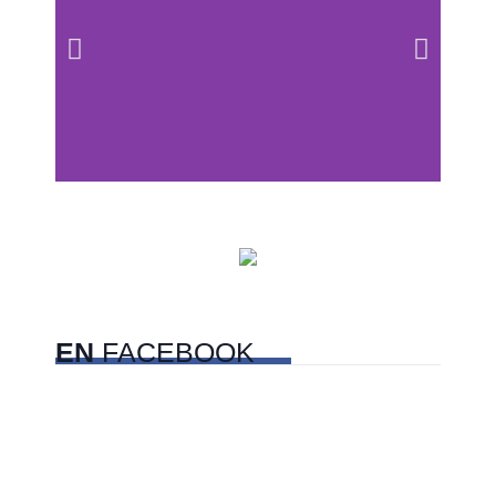
Centros comerciales
PetFriendly en la CDMX
EN
FACEBOOK