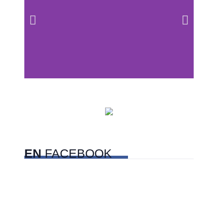
Centros comerciales
PetFriendly en la CDMX
EN
FACEBOOK