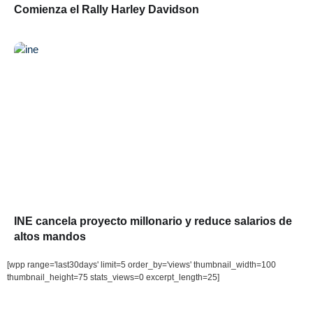
Comienza el Rally Harley Davidson
INE cancela proyecto millonario y reduce salarios de
altos mandos
[wpp range='last30days' limit=5 order_by='views' thumbnail_width=100
thumbnail_height=75 stats_views=0 excerpt_length=25]