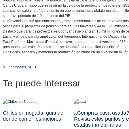
notable, a poner énfasis en la honestidad y en la transparencia de gasto público”
Carlos Urzúa anticipó que se revertirá la caída de la producción petrolera en 20
casi casi en caída libre”, pero confió en que se tendrá una plataforma de un milló
superávit primario de 1.0 por ciento del PIB.
Urzúa Macías refirió que entre los programas emblemáticos de la nueva adminis
pesos para el programa de pensión para adultos mayores y 44 mil 300 millones 
Destacó que para los proyectos aeroportuarios se plantean 18 mil millones de pe
Lucía, y el resto para la ampliación del Aeropuerto Internacional de México y la
Para Petróleos Mexicanos (Pemex), sostuvo, se propone una inversión de 273 mil
presupuesto de este año, los cuales se destinarán a rehabilitar las seis refinerías
Dos Bocas, Tabasco y mantener la producción de crudo en un nivel de un millón 8
nacionales
,
SHCP
Te puede
Interesar
Chiles en nogada, guía de
¿Compras casa usada?
dónde comer los mejores
Revisa estos puntos y e
estafas inmobiliarias