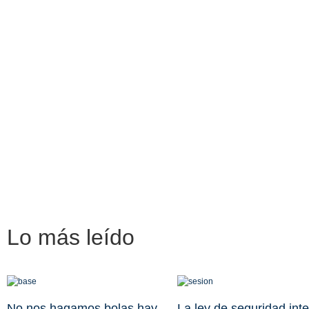
Lo más
leído
No nos hagamos bolas hay
La ley de seguridad inte