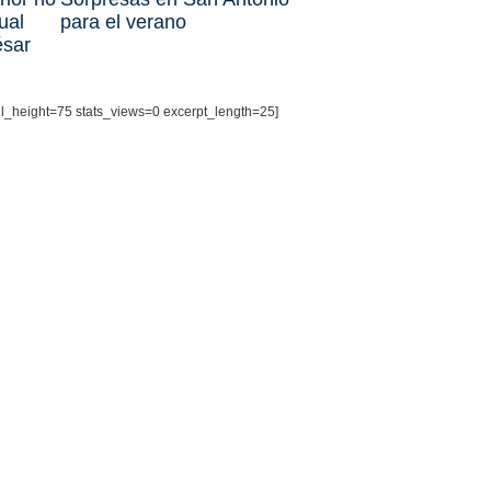
la 
ual
para el verano
ésar
il_height=75 stats_views=0 excerpt_length=25]