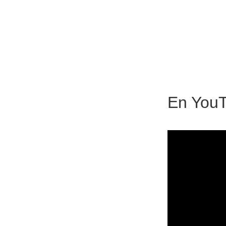
En
You