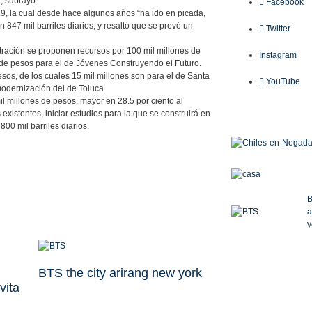
, subrayó.
Facebook
19, la cual desde hace algunos años “ha ido en picada,
n 847 mil barriles diarios, y resaltó que se prevé un
Twitter
tración se proponen recursos por 100 mil millones de
Instagram
de pesos para el de Jóvenes Construyendo el Futuro.
sos, de los cuales 15 mil millones son para el de Santa
YouTube
 modernización del de Toluca.
 millones de pesos, mayor en 28.5 por ciento al
 existentes, iniciar estudios para la que se construirá en
00 mil barriles diarios.
B
a
y
BTS the city arirang new york
vita