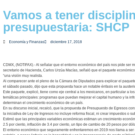
Vamos a tener discipli
presupuestaria: SHCP
Economía y Finanzas
diciembre 17, 2018
CDMX, (NOTIFAX).- Al señalar que el entorno económico del país nos pide ser muy
secretario de Hacienda, Carlos Urzúa Macías, señaló que el paquete económico 
“una visión muy realista.
Al comparecer ante el pleno de la Cámara de Diputados para explicar el paquet
el sábado pasado, dijo que esta propuesta hace un notable énfasis en la austerid
Este paquete, explicó, tiene como eje central a los mexicanos, en particular a lo
temáticas principales: programas que puedan mejorar el capital humano y la infr
determinan el crecimiento económico de un país.
En su discurso inicial, recalcó, que la propuesta de Presupuesto de Egresos con
la iniciativa de Ley de Ingresos no incluye reforma fiscal, ni crear impuestos o sub
Estimó que las principales variables económicas estiman un crecimiento económi
2.5 por ciento, inflación de 3.4 por ciento, un tipo de cambio de 20 pesos por dóla
El entorno económico que seguramente enfrentaremos en 2019 nos llama a ser m