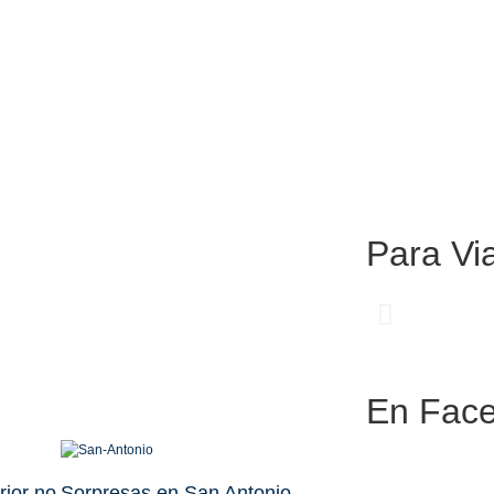
Para
Via
Cen
En
Face
com
Pet
rior no
Sorpresas en San Antonio