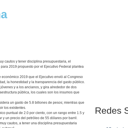
na
 cautos y tener disciplina presupuestaria, el
para 2019 propuesto por el Ejecutivo Federal plantea
e económico 2019 que el Ejecutivo envió al Congreso
ad, la honestidad y la transparencia del gasto público.
s jóvenes y a los ancianos, y gira alrededor de dos
aestructura pública, los cuales son los insumos que
sidera un gasto de 5.8 billones de pesos; mientras que
Redes
S
ir los existentes.
co puntual de 2.0 por ciento, con un rango entre 1.5 y
r y un precio del petróleo de 55 dólares por barril.
uy cautos, a tener una disciplina presupuestaria