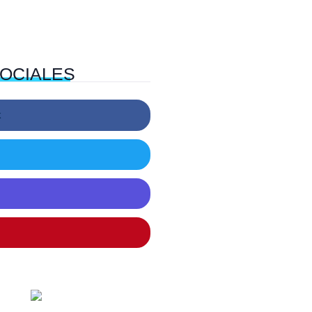
OCIALES
k