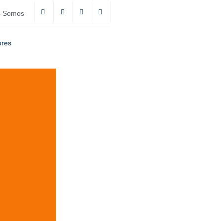
s Somos
ores