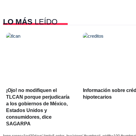
LO MÁS
LEÍDO
¡Ojo! no modifiquen el
Información sobre créd
TLCAN porque perjudicaría
hipotecarios
a los gobiernos de México,
Estados Unidos y
consumidores, dice
SAGARPA
[wpp range='last30days' limit=5 order_by='views' thumbnail_width=100 thumbna