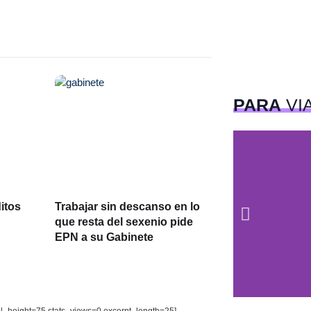
PARA
VI
itos
Trabajar sin descanso en lo
que resta del sexenio pide
EPN a su Gabinete
il_height=75 stats_views=0 excerpt_length=25]