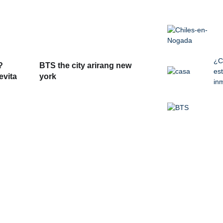
¿C
?
BTS the city arirang new
est
evita
york
inm