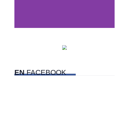
Centros comerciales
PetFriendly en la CDMX
EN
FACEBOOK