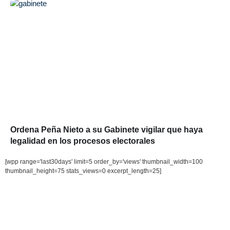
Ordena Peña Nieto a su Gabinete vigilar que haya
legalidad en los procesos electorales
[wpp range='last30days' limit=5 order_by='views' thumbnail_width=100
thumbnail_height=75 stats_views=0 excerpt_length=25]