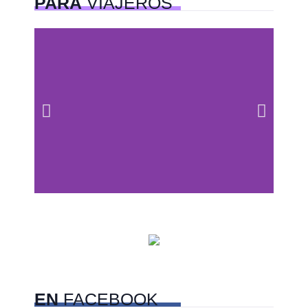
PARA
VIAJEROS
Centros comerciales
PetFriendly en la CDMX
EN
FACEBOOK