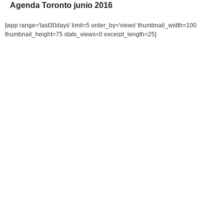
Agenda Toronto junio 2016
[wpp range='last30days' limit=5 order_by='views' thumbnail_width=100
thumbnail_height=75 stats_views=0 excerpt_length=25]