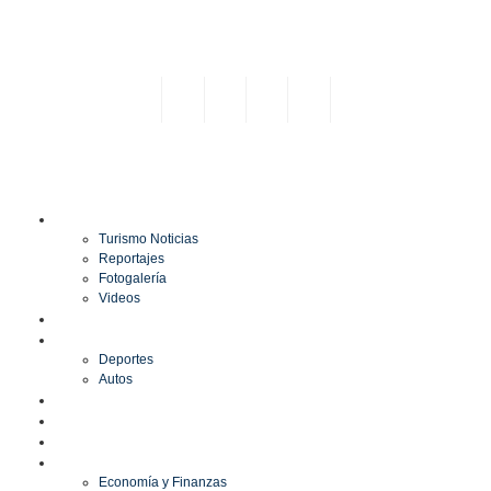
TURISMO
Turismo Noticias
Reportajes
Fotogalería
Videos
F1
DEPORTES
Deportes
Autos
ESPECTÁCULOS
ESTILO
CULTURA
ECONOMÍA
Economía y Finanzas