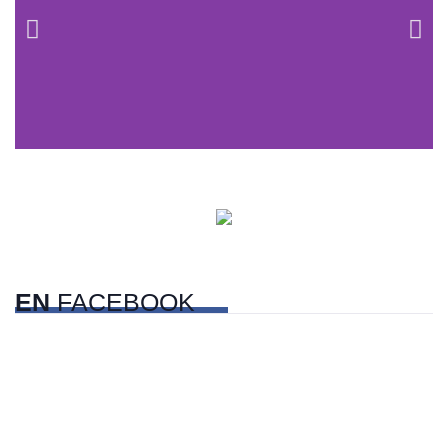
Centros comerciales
PetFriendly en la CDMX
EN
FACEBOOK