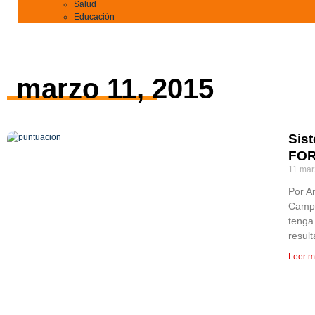
Salud
Educación
marzo 11, 2015
Sis
FOR
11 mar
Por An
Campe
tenga
resul
Leer m