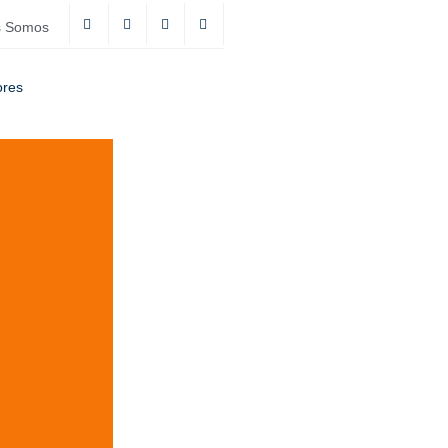
s Somos
ores