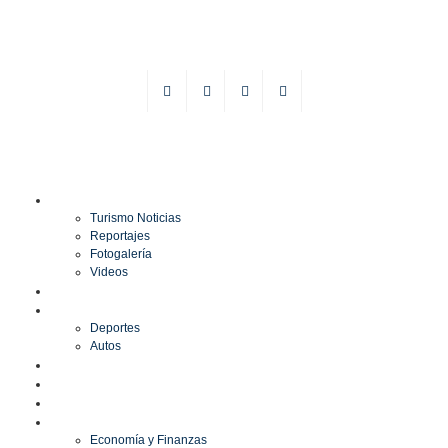
TURISMO
Turismo Noticias
Reportajes
Fotogalería
Videos
F1
DEPORTES
Deportes
Autos
ESPECTÁCULOS
ESTILO
CULTURA
ECONOMÍA
Economía y Finanzas