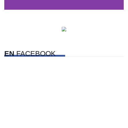
Centros comerciales
PetFriendly en la CDMX
EN
FACEBOOK