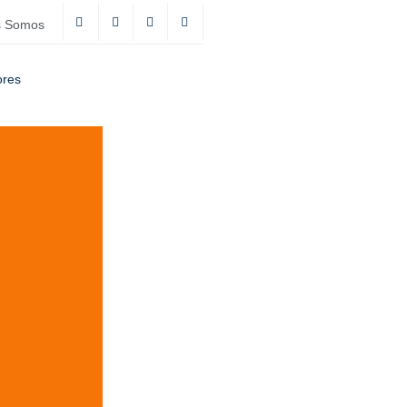
s Somos
ores