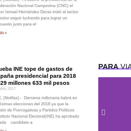
deración Nacional Campesina (CNC) el
or Ismael Hernández Deras instó al sector
sino seguir luchando para lograr un
puesto justo para el
ás »
PARA
VI
ueba INE tope de gastos de
paña presidencial para 2018
429 millones 633 mil pesos
ubre, 2017
 (Notifax).- Derrama millonaria habrá en
róximas elecciones del 2018 ya que la
ión de Prerrogativas y Partidos Políticos
nstituto Nacional Electoral(INE) ha aprobado
ada candidato a
ás »