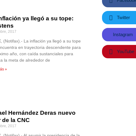
Faceboo
Twitter
nflación ya llegó a su tope:
stens
ubre, 2017
Instagram
(Notifax).- La inflación ya llegó a su tope
encuentra en trayectoria descendente para
YouTube
óximo año, con caída sustanciales para
r a la meta de alrededor de
ás »
ael Hernández Deras nuevo
r de la CNC
ubre, 2017
(Notifax).- Al asumir la presidencia de la