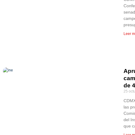
Confe
senad
campe
presu
Leer m
Apr
cam
de 
25 oct
CDMX,
las p
Comis
del I
que c
Leer m