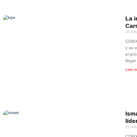
La i
Car
25 oct
CDMX, 
y se 
el pr
llega
Leer m
Ism
líde
25 oct
CDMX, 