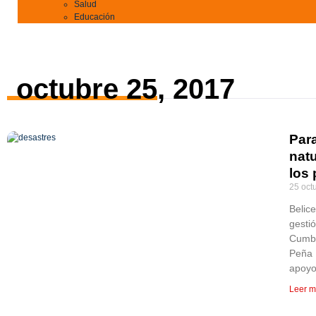
Salud
Educación
octubre 25, 2017
Para
natu
los
25 oct
Belice
gestió
Cumbr
Peña 
apoyo
Leer m