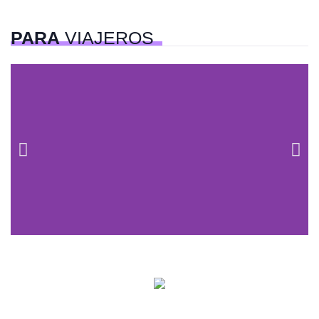
PARA
VIAJEROS
Centros comerciales
PetFriendly en la CDMX