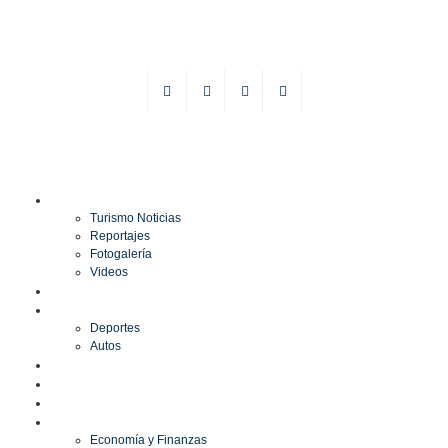
TURISMO
Turismo Noticias
Reportajes
Fotogalería
Videos
F1
DEPORTES
Deportes
Autos
ESPECTÁCULOS
ESTILO
CULTURA
ECONOMÍA
Economía y Finanzas