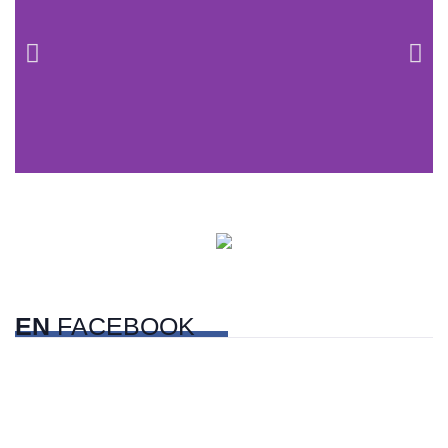
Centros comerciales
PetFriendly en la CDMX
EN
FACEBOOK