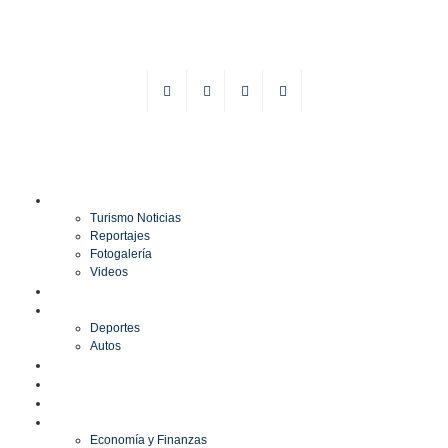
TURISMO
Turismo Noticias
Reportajes
Fotogalería
Videos
F1
DEPORTES
Deportes
Autos
ESPECTÁCULOS
ESTILO
CULTURA
ECONOMÍA
Economía y Finanzas