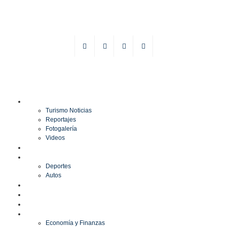
TURISMO
Turismo Noticias
Reportajes
Fotogalería
Videos
F1
DEPORTES
Deportes
Autos
ESPECTÁCULOS
ESTILO
CULTURA
ECONOMÍA
Economía y Finanzas