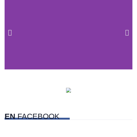
Centros comerciales
PetFriendly en la CDMX
EN
FACEBOOK