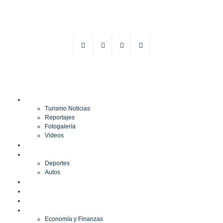
TURISMO
Turismo Noticias
Reportajes
Fotogalería
Videos
F1
DEPORTES
Deportes
Autos
ESPECTÁCULOS
ESTILO
CULTURA
ECONOMÍA
Economía y Finanzas