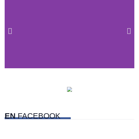
Centros comerciales
PetFriendly en la CDMX
EN
FACEBOOK