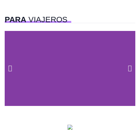
PARA
VIAJEROS
Centros comerciales
PetFriendly en la CDMX