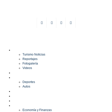
TURISMO
Turismo Noticias
Reportajes
Fotogalería
Videos
F1
DEPORTES
Deportes
Autos
ESPECTÁCULOS
ESTILO
CULTURA
ECONOMÍA
Economía y Finanzas