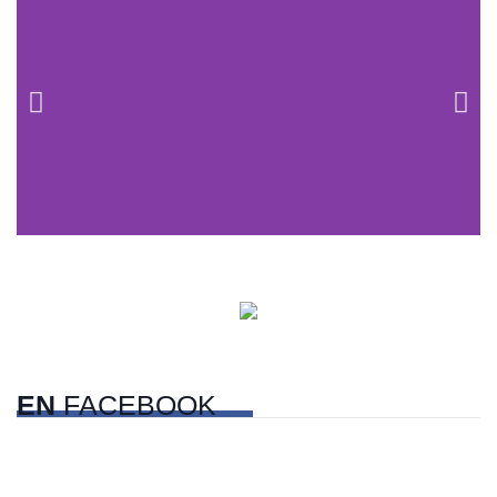
Centros comerciales
PetFriendly en la CDMX
EN
FACEBOOK