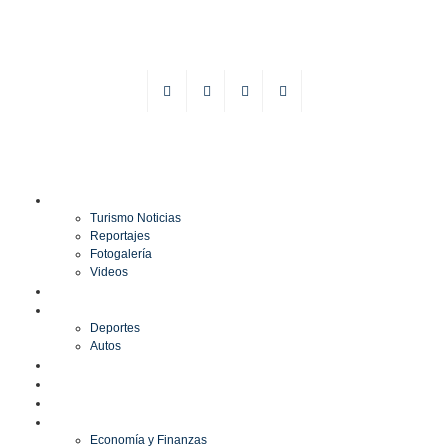
TURISMO
Turismo Noticias
Reportajes
Fotogalería
Videos
F1
DEPORTES
Deportes
Autos
ESPECTÁCULOS
ESTILO
CULTURA
ECONOMÍA
Economía y Finanzas