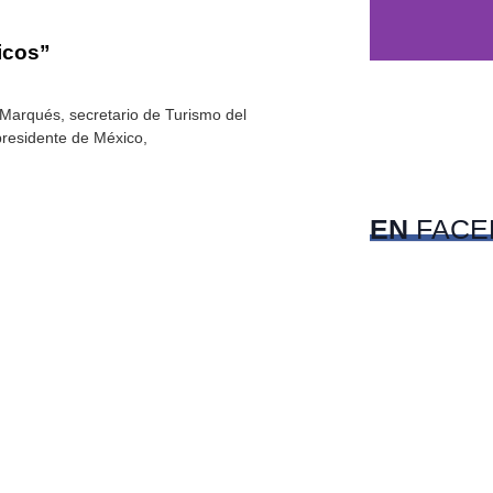
icos”
 Marqués, secretario de Turismo del
 presidente de México,
c
Pet
EN
FACE