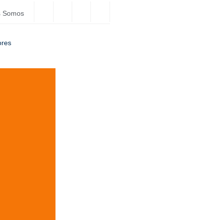
s Somos
ores