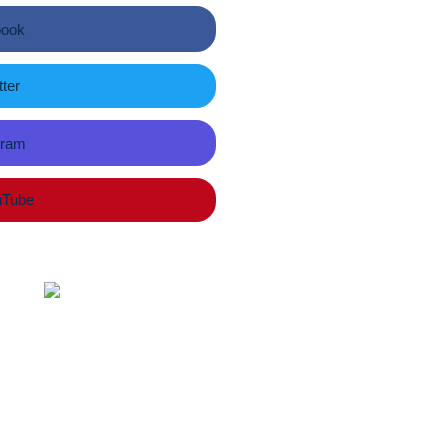
book
ter
gram
Tube