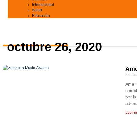
Internacional
Salud
Educación
octubre 26, 2020
Ame
26 oct
Ameri
compl
por l
ademá
Leer m