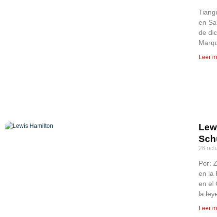
Tiang
en Sa
de di
Marqu
Leer m
Lew
Sch
26 oct
Por: 
en la
en el
la le
Leer m