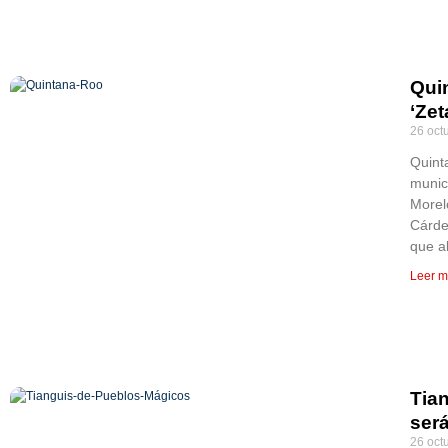
Quin
‘Zet
26 oct
Quinta
munic
Morel
Cárde
que a
Leer m
Tia
será
26 oct