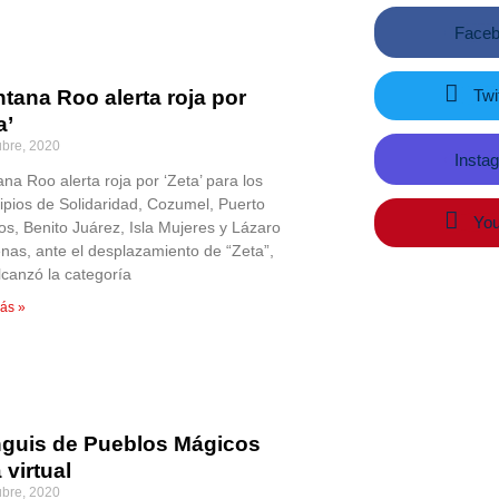
Face
Twit
tana Roo alerta roja por
a’
ubre, 2020
Insta
na Roo alerta roja por ‘Zeta’ para los
ipios de Solidaridad, Cozumel, Puerto
You
os, Benito Juárez, Isla Mujeres y Lázaro
nas, ante el desplazamiento de “Zeta”,
lcanzó la categoría
ás »
nguis de Pueblos Mágicos
 virtual
ubre, 2020