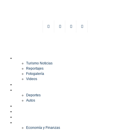
TURISMO
Turismo Noticias
Reportajes
Fotogalería
Videos
F1
DEPORTES
Deportes
Autos
ESPECTÁCULOS
ESTILO
CULTURA
ECONOMÍA
Economía y Finanzas