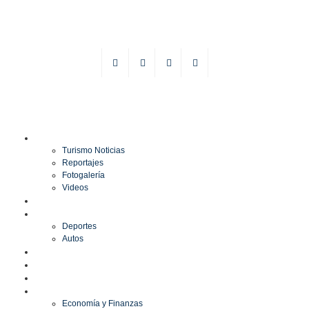
TURISMO
Turismo Noticias
Reportajes
Fotogalería
Videos
F1
DEPORTES
Deportes
Autos
ESPECTÁCULOS
ESTILO
CULTURA
ECONOMÍA
Economía y Finanzas