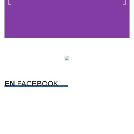
Centros comerciales
PetFriendly en la CDMX
EN
FACEBOOK