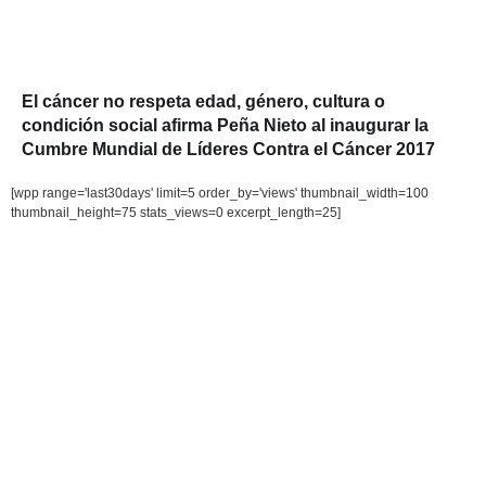
El cáncer no respeta edad, género, cultura o
condición social afirma Peña Nieto al inaugurar la
Cumbre Mundial de Líderes Contra el Cáncer 2017
[wpp range='last30days' limit=5 order_by='views' thumbnail_width=100
thumbnail_height=75 stats_views=0 excerpt_length=25]