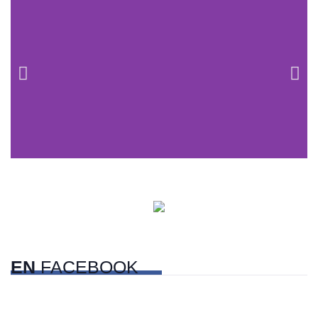
Centros comerciales
PetFriendly en la CDMX
EN
FACEBOOK