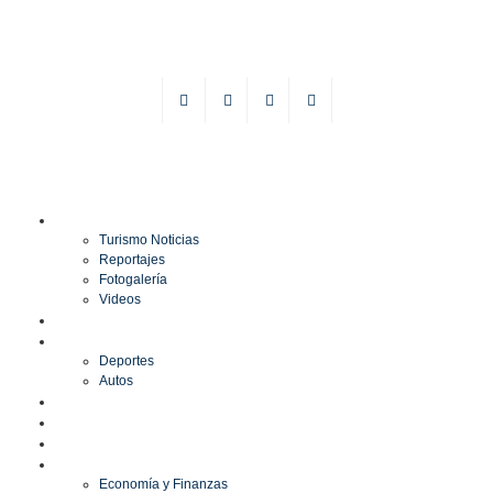
TURISMO
Turismo Noticias
Reportajes
Fotogalería
Videos
F1
DEPORTES
Deportes
Autos
ESPECTÁCULOS
ESTILO
CULTURA
ECONOMÍA
Economía y Finanzas