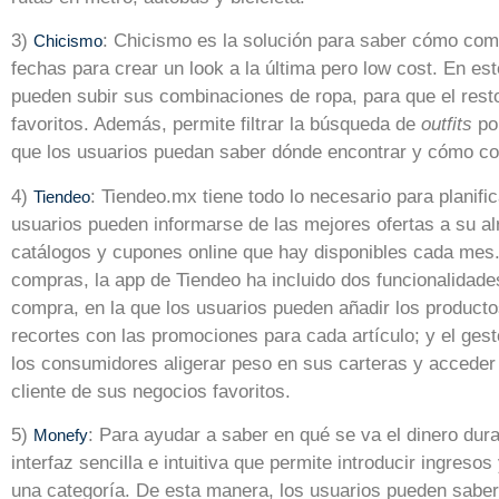
3)
: Chicismo es la solución para saber cómo com
Chicismo
fechas para crear un look a la última pero low cost. En es
pueden subir sus combinaciones de ropa, para que el rest
favoritos. Además, permite filtrar la búsqueda de
outfits
por
que los usuarios puedan saber dónde encontrar y cómo com
4)
: Tiendeo.mx tiene todo lo necesario para planif
Tiendeo
usuarios pueden informarse de las mejores ofertas a su a
catálogos y cupones online que hay disponibles cada mes.
compras, la app de Tiendeo ha incluido dos funcionalidades
compra, en la que los usuarios pueden añadir los product
recortes con las promociones para cada artículo; y el gesto
los consumidores aligerar peso en sus carteras y acceder 
cliente de sus negocios favoritos.
5)
: Para ayudar a saber en qué se va el dinero dur
Monefy
interfaz sencilla e intuitiva que permite introducir ingres
una categoría. De esta manera, los usuarios pueden sabe