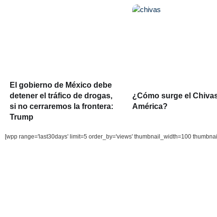
El gobierno de México debe
detener el tráfico de drogas,
¿Cómo surge el Chiva
si no cerraremos la frontera:
América?
Trump
[wpp range='last30days' limit=5 order_by='views' thumbnail_width=100 thumbna