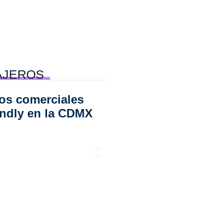
AJEROS
os comerciales
6 experiencias rom
endly en la CDMX
en la CDMX