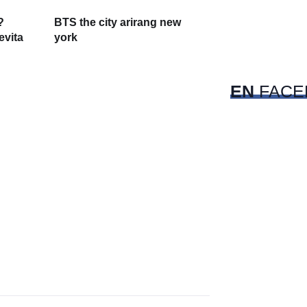
?
BTS the city arirang new
evita
york
EN
FACE