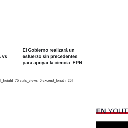
El Gobierno realizará un
s vs
esfuerzo sin precedentes
para apoyar la ciencia: EPN
il_height=75 stats_views=0 excerpt_length=25]
EN
YOUT