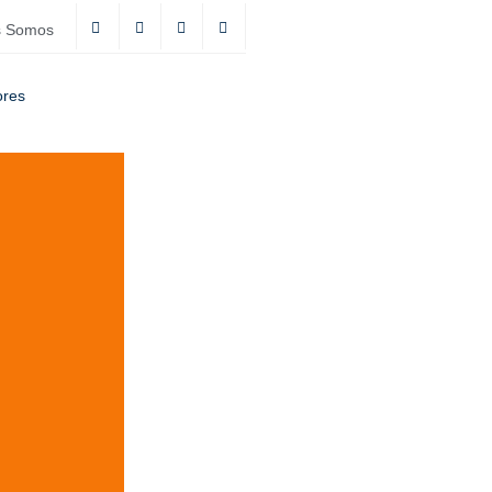
s Somos
ores