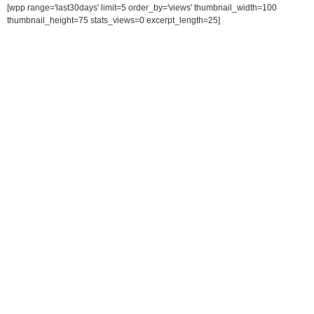
[wpp range='last30days' limit=5 order_by='views' thumbnail_width=100
thumbnail_height=75 stats_views=0 excerpt_length=25]