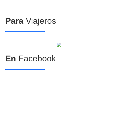
Para
Viajeros
Centros comerciales
PetFriendly en la CDMX
En
Facebook