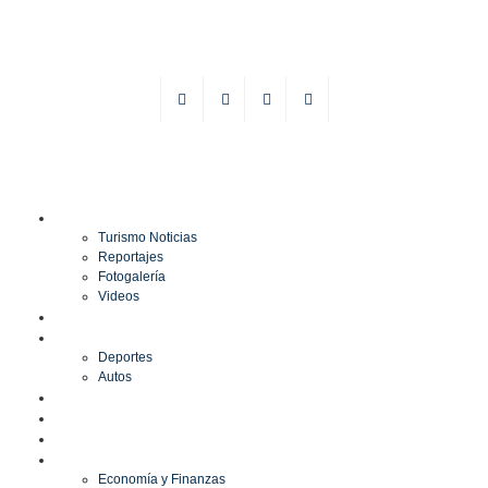
TURISMO
Turismo Noticias
Reportajes
Fotogalería
Videos
F1
DEPORTES
Deportes
Autos
ESPECTÁCULOS
ESTILO
CULTURA
ECONOMÍA
Economía y Finanzas