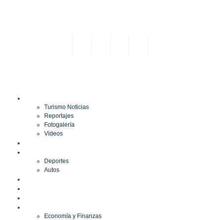
TURISMO
Turismo Noticias
Reportajes
Fotogalería
Videos
F1
DEPORTES
Deportes
Autos
ESPECTÁCULOS
ESTILO
CULTURA
ECONOMÍA
Economía y Finanzas