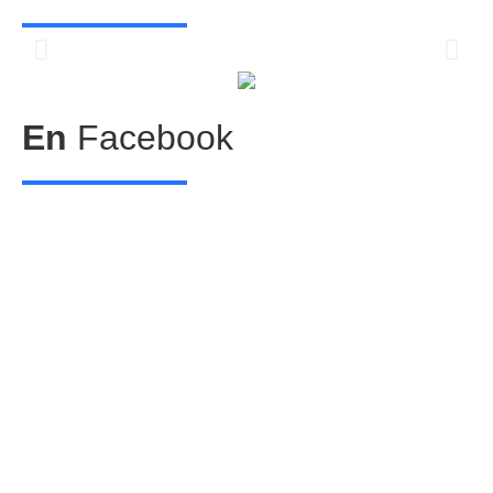
Centros comerciales
PetFriendly en la CDMX
En
Facebook