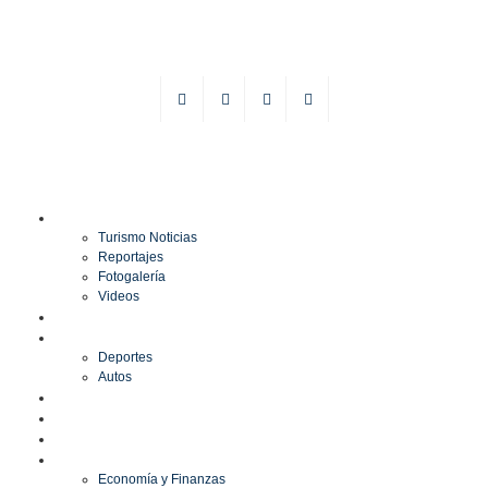
TURISMO
Turismo Noticias
Reportajes
Fotogalería
Videos
F1
DEPORTES
Deportes
Autos
ESPECTÁCULOS
ESTILO
CULTURA
ECONOMÍA
Economía y Finanzas