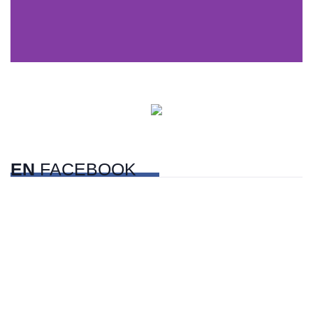
Centros comerciales
PetFriendly en la CDMX
EN
FACEBOOK