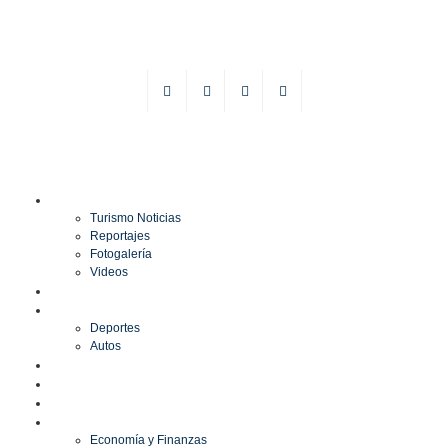
TURISMO
Turismo Noticias
Reportajes
Fotogalería
Videos
F1
DEPORTES
Deportes
Autos
ESPECTÁCULOS
ESTILO
CULTURA
ECONOMÍA
Economía y Finanzas