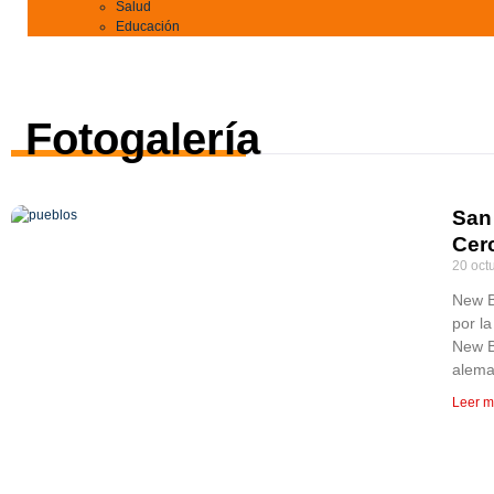
Salud
Educación
Fotogalería
San
Cer
20 oct
New B
por la
New B
alema
Leer m