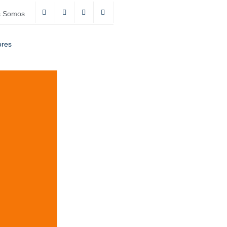
s Somos
ores