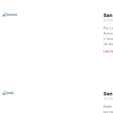
San 
20 oct
Por L
Anton
y mus
sin d
Leer m
San
20 oct
Malls
los m