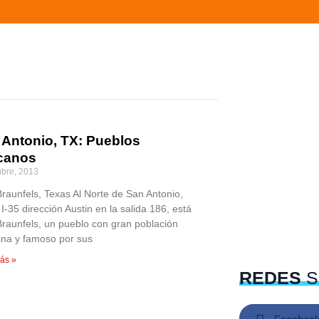
 Antonio, TX: Pueblos
canos
ubre, 2013
raunfels, Texas Al Norte de San Antonio,
 I-35 dirección Austin en la salida 186, está
raunfels, un pueblo con gran población
na y famoso por sus
ás »
REDES
S