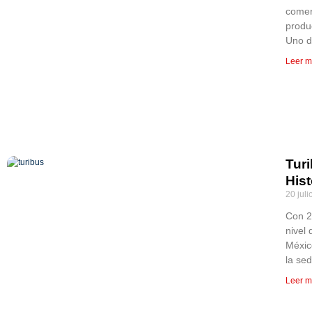
comer
produ
Uno d
Leer m
Tur
Hist
20 juli
Con 2
nivel 
Méxic
la se
Leer m