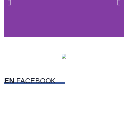
Centros comerciales
PetFriendly en la CDMX
EN
FACEBOOK