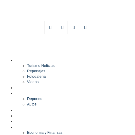
TURISMO
Turismo Noticias
Reportajes
Fotogalería
Videos
F1
DEPORTES
Deportes
Autos
ESPECTÁCULOS
ESTILO
CULTURA
ECONOMÍA
Economía y Finanzas