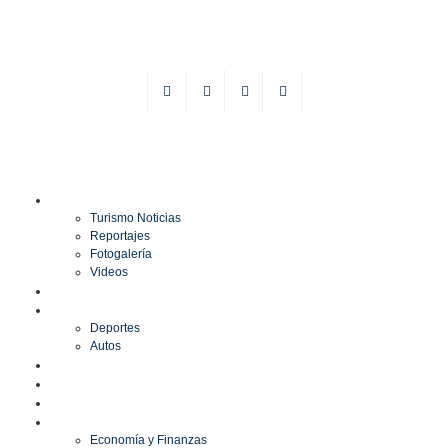
TURISMO
Turismo Noticias
Reportajes
Fotogalería
Videos
F1
DEPORTES
Deportes
Autos
ESPECTÁCULOS
ESTILO
CULTURA
ECONOMÍA
Economía y Finanzas