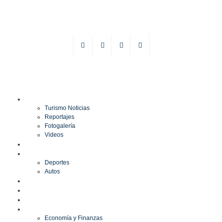
TURISMO
Turismo Noticias
Reportajes
Fotogalería
Videos
F1
DEPORTES
Deportes
Autos
ESPECTÁCULOS
ESTILO
CULTURA
ECONOMÍA
Economía y Finanzas