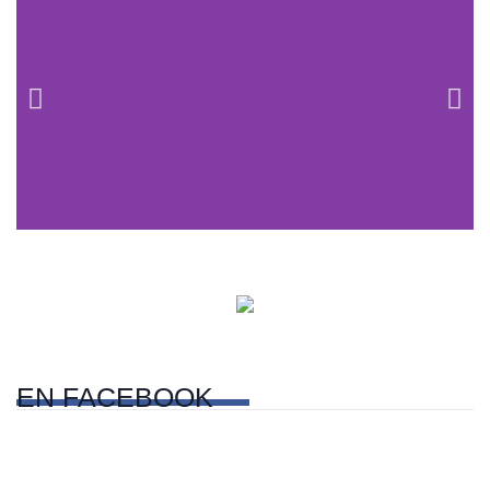
Centros comerciales
PetFriendly en la CDMX
EN
FACEBOOK