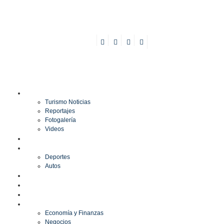
TURISMO
Turismo Noticias
Reportajes
Fotogalería
Videos
F1
DEPORTES
Deportes
Autos
ESPECTÁCULOS
ESTILO
CULTURA
ECONOMÍA
Economía y Finanzas
Negocios