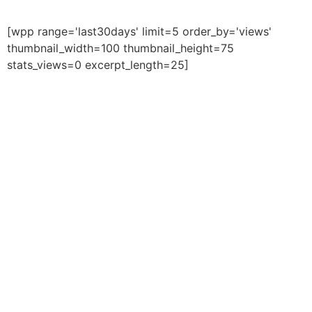
[wpp range='last30days' limit=5 order_by='views'
thumbnail_width=100 thumbnail_height=75
stats_views=0 excerpt_length=25]