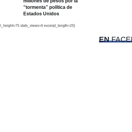
millones de pesos por la
“tormenta” política de
Estados Unidos
c
il_height=75 stats_views=0 excerpt_length=25]
Pet
EN
FACE