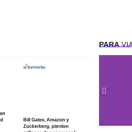
PARA
VI
lan
ad
Bill Gates, Amazon y
Zuckerberg, pierden