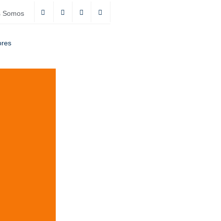
s Somos
ores