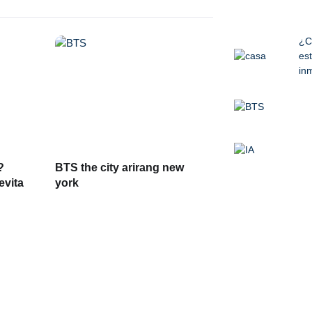
¿C
est
inm
?
BTS the city arirang new
evita
york