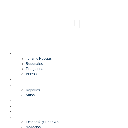
TURISMO
Turismo Noticias
Reportajes
Fotogalería
Videos
F1
DEPORTES
Deportes
Autos
ESPECTÁCULOS
ESTILO
CULTURA
ECONOMÍA
Economía y Finanzas
Negocios