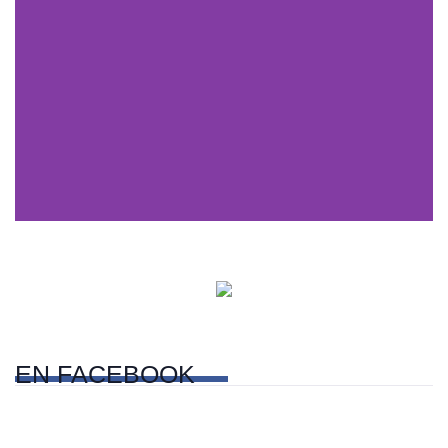
Centros comerciales
PetFriendly en la CDMX
EN
FACEBOOK