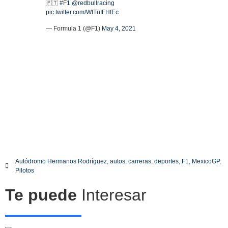
🇵🇹
#F1
@redbullracing
pic.twitter.com/WtTuIFHfEc
— Formula 1 (@F1)
May 4, 2021
Conversaciones de radio graciosas que hemos
escuchado en F1.
El pasado fin de semana de llevo a cabo en el Autódromo Internacional do
Algrave, el Gran Premio de Portugal. Donde nuestro piloto mexicano Sergio
”Checo Pérez obtuvo un cuarto puesto, su mejor resultado hasta ahora con su
nuevo equipo austríaco.
Sin embargo, tuvo problemas con adelantar a Landó Norris, quejándose en
radio del piloto inglés, pero en esta conversación de radio con su ingeniero
nos regaló una joya.
Autódromo Hermanos Rodríguez
,
autos
,
carreras
,
deportes
,
F1
,
MexicoGP
,
Pilotos
Te puede
Interesar