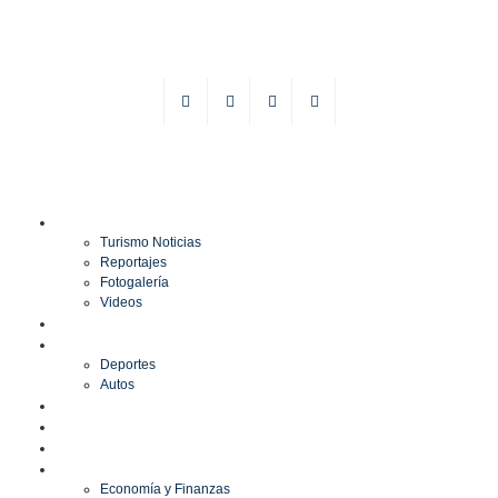
TURISMO
Turismo Noticias
Reportajes
Fotogalería
Videos
F1
DEPORTES
Deportes
Autos
ESPECTÁCULOS
ESTILO
CULTURA
ECONOMÍA
Economía y Finanzas