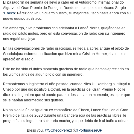
El pasado fin de semana de llevó a cabo en el Autódromo Internacional do
Algrave, el Gran Premio de Portugal. Donde nuestro piloto mexicano Sergio
“
Checo
” Pérez obtuvo un cuarto puesto, su mejor resultado hasta ahora con su
nuevo equipo austríaco.
Sin embargo, tuvo problemas con adelantar a Landó Norris, quejándose en
radio del piloto inglés, pero en esta conversación de radio con su ingeniero
nos regaló una joya.
En las conversaciones de radio graciosas, se llega a apreciar que el piloto de
Guadalajara estornuda, situación que hizo reír a Cristian Horner, risa que se
apreció en el radio.
Este no ha sido el único momento gracioso de radio que hemos apreciado en
los últimos años de algún piloto con su ingeniero.
Remontemos a Inglaterra el año pasado, cuando Nico Hulkemberg sustituyó a
Checo por que dio positivo a Covid, en la prácticas del Gran Premio Nico le
dice a su ingeniero que si puede parar a descansar un momento, esto por qué
se le habían adormecido sus glúteos.
No ha sido la única igual su ex compañero de Checo, Lance Stroll en el Gran
Premio de Italia de 2020 durante una bandera roja de las prácticas libres, le
preguntó a su ingeniero si duraría mucho, ya que debía de ir al baño a orinar.
Bless you,
@SChecoPerez
! 🤧
#PortugueseGP