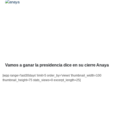
Vamos a ganar la presidencia dice en su cierre Anaya
[wpp range='last30days' limit=5 order_by='views' thumbnail_width=100
thumbnail_height=75 stats_views=0 excerpt_length=25]