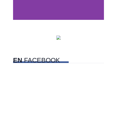
Centros comerciales
PetFriendly en la CDMX
EN
FACEBOOK