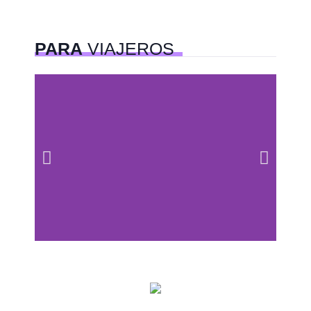
PARA
VIAJEROS
Centros comerciales
PetFriendly en la CDMX