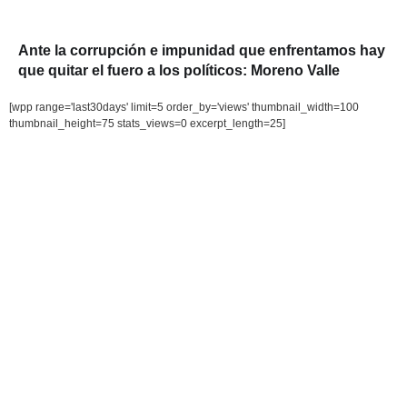
Ante la corrupción e impunidad que enfrentamos hay
que quitar el fuero a los políticos: Moreno Valle
[wpp range='last30days' limit=5 order_by='views' thumbnail_width=100
thumbnail_height=75 stats_views=0 excerpt_length=25]