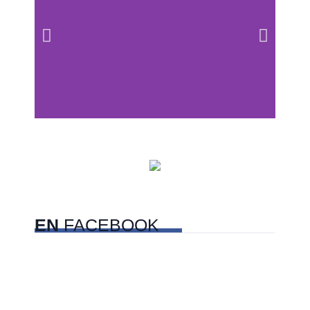
Centros comerciales
PetFriendly en la CDMX
EN
FACEBOOK