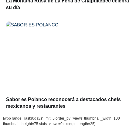
La Montaña Rusa de La Feria de Chapultepec celebra
su día
Sabor es Polanco reconocerá a destacados chefs
mexicanos y restaurantes
[wpp range='last30days' limit=5 order_by='views' thumbnail_width=100
thumbnail_height=75 stats_views=0 excerpt_length=25]